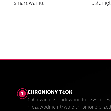
smarowaniu.
osłonięt
CHRONIONY TŁOK
Całkowicie zabudowane tłoczysko jes
niezawodnie i trwale chronione prze