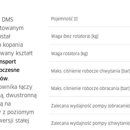
d DMS
Pojemność [l]
ntowanym
stał
Waga (bez rotatora) [kg]
o kopania
wany kształt
Waga rotatora [kg]
ansport
noczesne
Maks. ciśnienie robocze chwytania [bar
tów
.
ownika łączy
Maks. ciśnienie robocze obracania [bar]
ą, dwustronną
ią na
Zalecana wydajność pompy (obracanie) 
y z poziomym
ersji stałej
Zalecana wydajność pompy (chwytanie) 