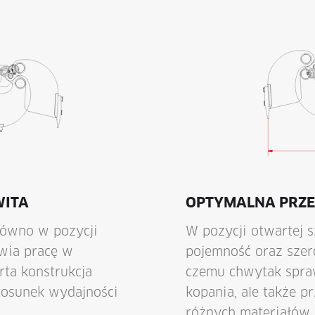
WITA
OPTYMALNA PRZ
równo w pozycji
W pozycji otwartej s
twia pracę w
pojemność oraz szero
rta konstrukcja
czemu chwytak spraw
tosunek wydajności
kopania, ale także p
różnych materiałów.