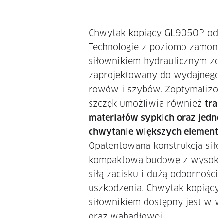
Chwytak kopiący GL9050P o
Technologie z poziomo zamo
siłownikiem hydraulicznym zo
zaprojektowany do wydajneg
rowów i szybów. Zoptymalizo
szczęk umożliwia również
tr
materiałów sypkich oraz jed
chwytanie większych elemen
Opatentowana konstrukcja sił
kompaktową budowę z wysok
siłą zacisku i dużą odpornośc
uszkodzenia. Chwytak kopiąc
siłownikiem dostępny jest w w
oraz wahadłowej.