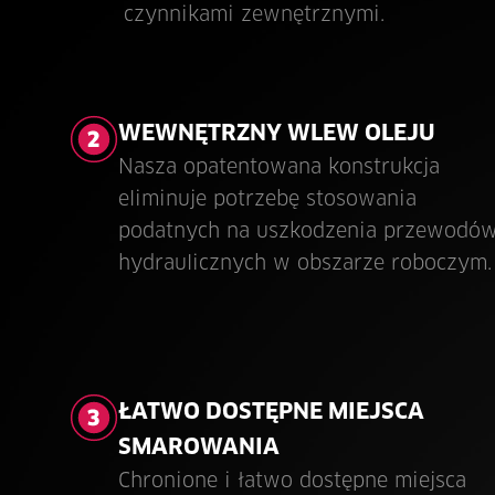
czynnikami zewnętrznymi.
WEWNĘTRZNY WLEW OLEJU
Nasza opatentowana konstrukcja
eliminuje potrzebę stosowania
podatnych na uszkodzenia przewodó
hydraulicznych w obszarze roboczym.
ŁATWO DOSTĘPNE MIEJSCA
SMAROWANIA
Chronione i łatwo dostępne miejsca