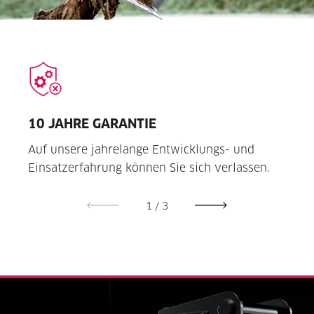
10 JAHRE GARANTIE
EIN
Auf unsere jahrelange Entwicklungs- und
Die E
Einsatz­erfahrung können Sie sich verlassen.
einf
1
/
3