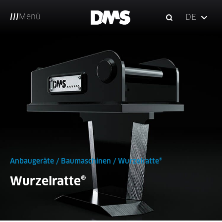
Menü
DE
Anbaugeräte
/
Baumaschinen
/
Wurzelratte®
Wurzelratte®