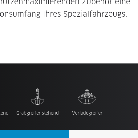
 nutzenmaximierenden Zubehör eine
ionsumfang Ihres Spezialfahrzeugs.
gend
Grabgreifer stehend
Verladegreifer