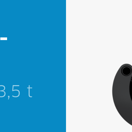
­
AB
GR
3,5 t
Trag
MEHR