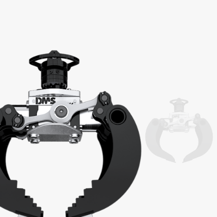
BRUCH­
EIFER
kraft 2–3,5 t
 ABBRUCHGREIFER