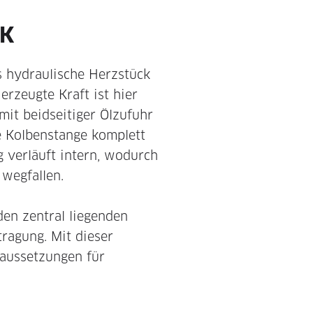
CK
as hydraulische Herzstück
erzeugte Kraft ist hier
it beidseitiger Ölzufuhr
ie Kolbenstange komplett
 verläuft intern, wodurch
 wegfallen.
den zentral liegenden
tragung. Mit dieser
raussetzungen für