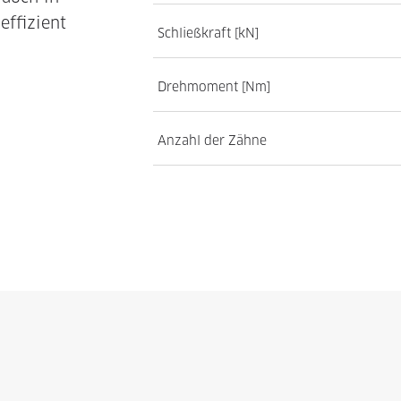
ffizient
Schließkraft [kN]
Drehmoment [Nm]
Anzahl der Zähne