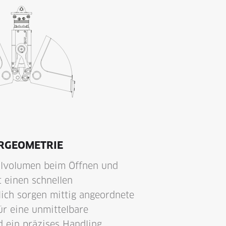
ERGEOMETRIE
llvolumen beim Öffnen und
t einen schnellen
zlich sorgen mittig angeordnete
ür eine unmittelbare
 ein präzises Handling.