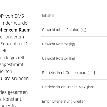
0P von DMS
Inhalt [l]
linder wurde
auf engem Raum
Gewicht (ohne Rotator) [kg]
ter anderem
 Schächten. Die
Gewicht Rotator [kg]
pelt
rde gezielt
Gewicht Rotator [kg]
 abgestimmt
ierten
Betriebsdruck Greifen max. [bar]
zu kreisrunden
Betriebsdruck Drehen Max. [bar]
des gesamten
s konstant.
Empf. Literleistung Greifen [l]
 auch in