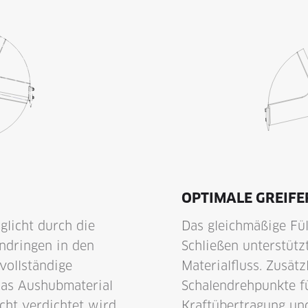
OPTIMALE GREIF
licht durch die
Das gleichmäßige Fü
indringen in den
Schließen unterstütz
 vollständige
Materialfluss. Zusät
das Aushubmaterial
Schalendrehpunkte f
ht verdichtet wird.
Kraftübertragung und