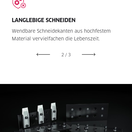
LANGLEBIGE SCHNEIDEN
ZUB
gen
Wendbare Schneidekanten aus hoch­festem
Durc
Material vervielfachen die Lebenszeit.
auch
2
/
3