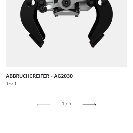
ABBRUCHGREIFER - AG2030
1–2 t
1
/
5