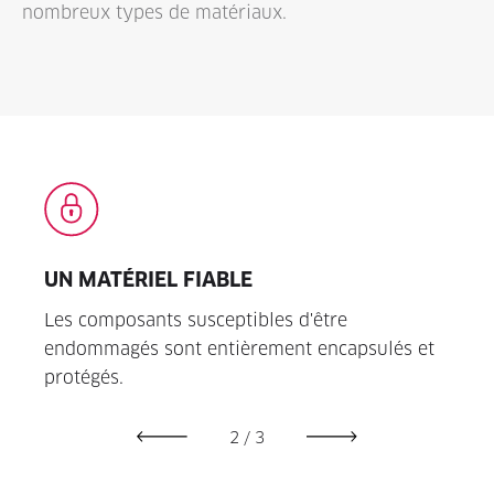
nombreux types de matériaux.
UN MATÉRIEL FIABLE
EXT
e
Les composants susceptibles d'être
Des i
le.
endommagés sont entièrement encapsulés et
ouvre
protégés.
d'uti
2
/
3