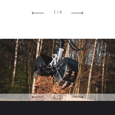
1
/
4
2
/
2