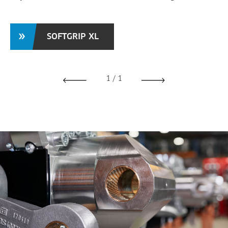
SOFTGRIP XL
1
/
1