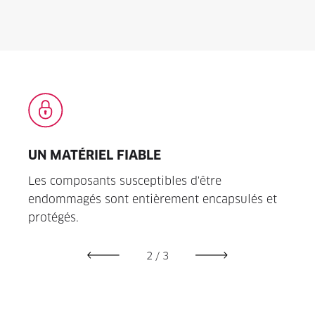
UN MATÉRIEL FIABLE
EXT
e
Les composants susceptibles d'être
Des i
le.
endommagés sont entièrement encapsulés et
ouvre
protégés.
d'uti
2
/
3