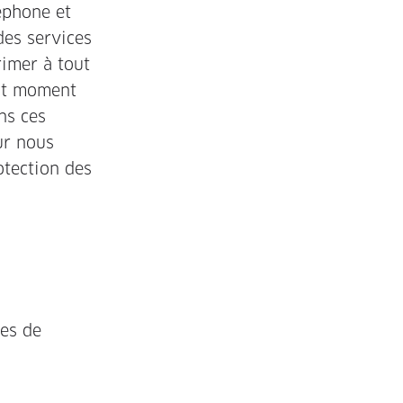
éphone et
des services
rimer à tout
out moment
ns ces
ur nous
otection des
es de