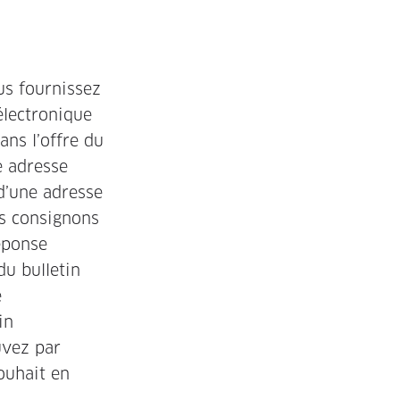
us fournissez
électronique
ans l’offre du
e adresse
 d’une adresse
us consignons
réponse
du bulletin
e
in
uvez par
ouhait en