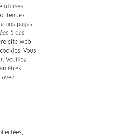
 utilisés
contenues
 de nos pages
iées à des
tre site web
 cookies. Vous
. Veuillez
ramètres.
s avez
llectées,