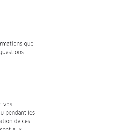
formations que
questions
c vos
ou pendant les
ration de ces
ment aux