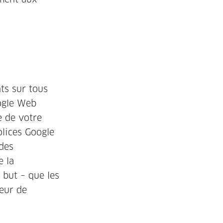
ts sur tous
oogle Web
e de votre
olices Google
 des
e la
 but – que les
teur de