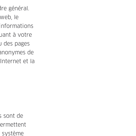
re général.
web, le
 informations
quant à votre
u des pages
s anonymes de
Internet et la
s sont de
permettent
le système