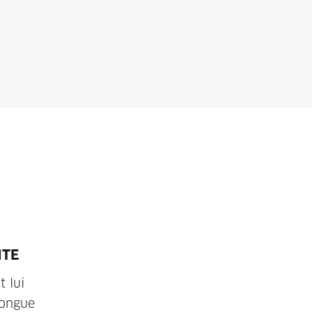
ITE
t lui
longue