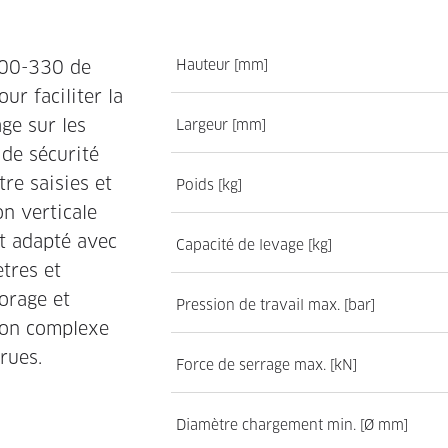
100-330 de
Hauteur [mm]
r faciliter la
ge sur les
Largeur [mm]
 de sécurité
tre saisies et
Poids [kg]
n verticale
st adapté avec
Capacité de levage [kg]
tres et
forage et
Pression de travail max. [bar]
tion complexe
rues.
Force de serrage max. [kN]
Diamètre chargement min. [Ø mm]