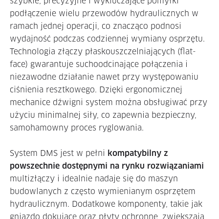
szybkie, precyzyjne i wykluczające pomyłki
podłączenie wielu przewodów hydraulicznych w
ramach jednej operacji, co znacząco podnosi
wydajność podczas codziennej wymiany osprzętu.
Technologia złączy płaskouszczelniających (flat-
face) gwarantuje suchoodcinające połączenia i
niezawodne działanie nawet przy występowaniu
ciśnienia resztkowego. Dzięki ergonomicznej
mechanice dźwigni system można obsługiwać przy
użyciu minimalnej siły, co zapewnia bezpieczny,
samohamowny proces ryglowania.
System DMS jest w pełni
kompatybilny z
powszechnie dostępnymi na rynku rozwiązaniami
multizłączy i idealnie nadaje się do maszyn
budowlanych z często wymienianym osprzętem
hydraulicznym. Dodatkowe komponenty, takie jak
gniazdo dokujące oraz płyty ochronne, zwiększają