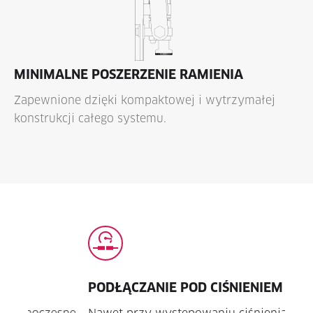
MINIMALNE POSZERZENIE RAMIENIA
Zapewnione dzięki kompaktowej i wytrzymałej
konstrukcji całego systemu.
PODŁĄCZANIE POD CIŚNIENIEM
ELI
POD