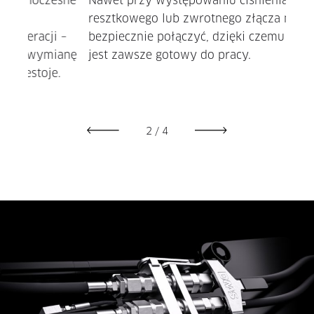
sne
Nawet przy występowaniu ciśnienia
resztkowego lub zwrotnego złącza można
Zint
 –
bezpiecznie połączyć, dzięki czemu osprzęt
że z
anę
jest zawsze gotowy do pracy.
osad
.
błęd
konst
2
/
4