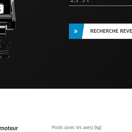
RECHERCHE REV
 moteur
Poids (avec les axes) [kg]