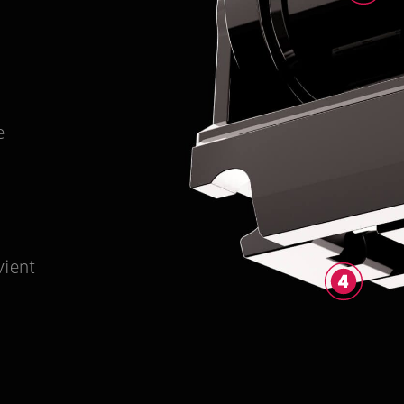
e
vient