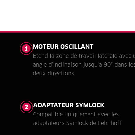
MOTEUR OSCILLANT
Etend la zone de travail latérale avec 
angle d’inclinaison jusqu'à 90° dans le
deux directions
ADAPTATEUR SYMLOCK
Compatible uniquement avec les
adaptateurs Symlock de Lehnhoff